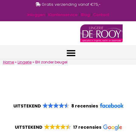
Gratis verzending vanaf €75,-
Inloggen
|
Klantenservice
|
Blog
|
Contact
Home
»
Lingerie
»
BH zonder beugel
UITSTEKEND
8 recensies
UITSTEKEND
17 recensies