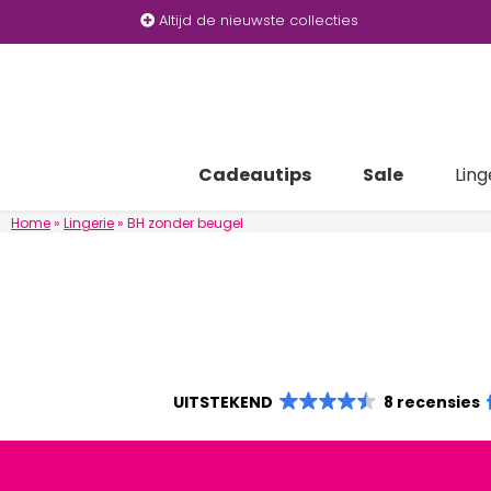
Altijd de nieuwste collecties
Cadeautips
Sale
Ling
Home
»
Lingerie
»
BH zonder beugel
UITSTEKEND
8 recensies