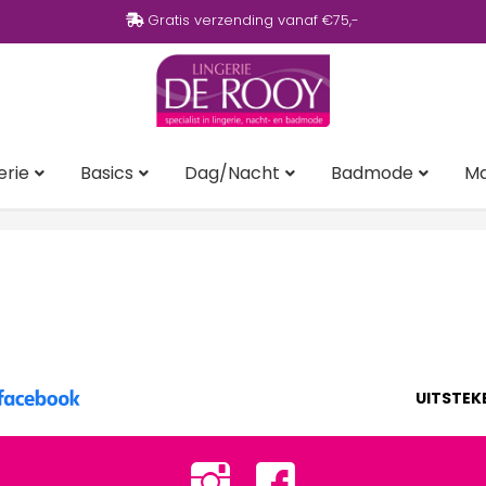
Gratis verzending vanaf €75,-
erie
Basics
Dag/Nacht
Badmode
M
UITSTEK