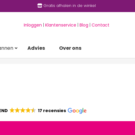
Gratis afhalen in de winkel
Inloggen
|
Klantenservice
|
Blog
|
Contact
annen
Advies
Over ons
END
17 recensies