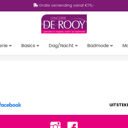
Gratis verzending vanaf €75,-
erie
Basics
Dag/Nacht
Badmode
M
UITSTEK