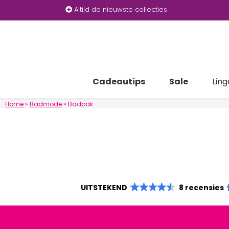
Altijd de nieuwste collecties
Cadeautips
Sale
Ling
Home
»
Badmode
»
Badpak
UITSTEKEND
8 recensies