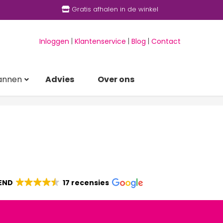
Gratis afhalen in de winkel
Inloggen
|
Klantenservice
|
Blog
|
Contact
annen
Advies
Over ons
END
17 recensies