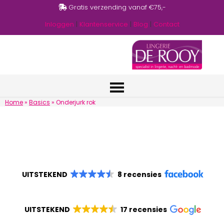
Gratis verzending vanaf €75,-
Inloggen
|
Klantenservice
|
Blog
|
Contact
Home
»
Basics
»
Onderjurk rok
UITSTEKEND
8 recensies
UITSTEKEND
17 recensies