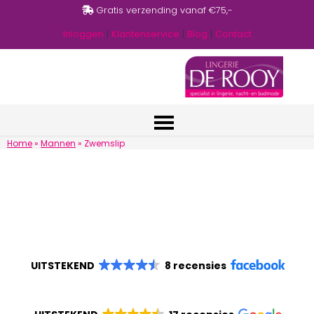
Gratis verzending vanaf €75,-
Inloggen
|
Klantenservice
|
Blog
|
Contact
Home
»
Mannen
»
Zwemslip
UITSTEKEND
8 recensies