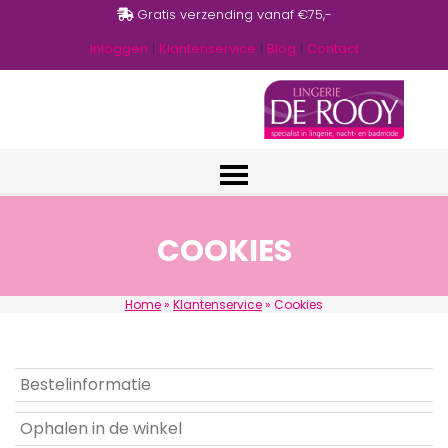
Gratis verzending vanaf €75,-
Inloggen
|
Klantenservice
|
Blog
|
Contact
COOKIES
Home
»
Klantenservice
»
Cookies
Bestelinformatie
Ophalen in de winkel