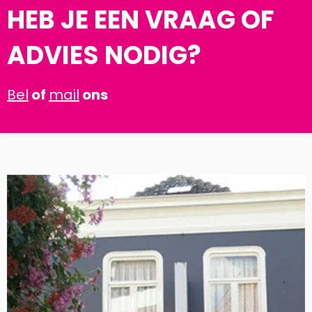
HEB JE EEN VRAAG OF
ADVIES NODIG?
Bel
of
mail
ons