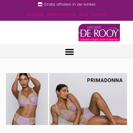
Gratis afhalen in de winkel
Inloggen
|
Klantenservice
|
Blog
|
Contact