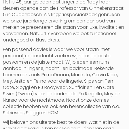
Het is 45 jaar geleden dat Lingerie de Rooy haar
deuren opende aan de Professor van Ginnekenstraat
5 in Oudenbosch. Als lingeriespeciaalzaak gebruiken
we onze jarenlange ervaring om een aanbod van
merken te presenteren die staan voor luxe, kwaliteit en
verwennen. Natuurlijk verkopen we ook functioneel
ondergoed of klassiekers.
Een passend advies is waar we voor staan, met
persoonlijke aandacht zoeken wij naar de beste
pasvorm en de juiste maat. Wij bieden een ruim
aanbod in lingerie, nacht- en badmode. Bekende
topmerken zoals PrimaDonna, Marie Jo, Calvin Klein,
Mey, Anita en Felina voor de lingerie. Slips van Ten
Cate, Sloggi en RJ Bodywear. Sunflair en Ten Cate
Swim (Tweka) voor de badmode. En Ringella, Mey en
Nanso voor de nachtmode. Naast onze dames
collectie hebben we ook een herencollectie van o.a.
Schiesser, Sloggi en HOM.
Wij beloven ons uiterste best te doen! Wat niet in de
winkel aanwezig is kan misschien bij één van onze