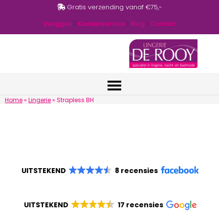
Gratis verzending vanaf €75,-
Inloggen
|
Klantenservice
|
Blog
|
Contact
Home
»
Lingerie
»
Strapless BH
UITSTEKEND
8 recensies
UITSTEKEND
17 recensies