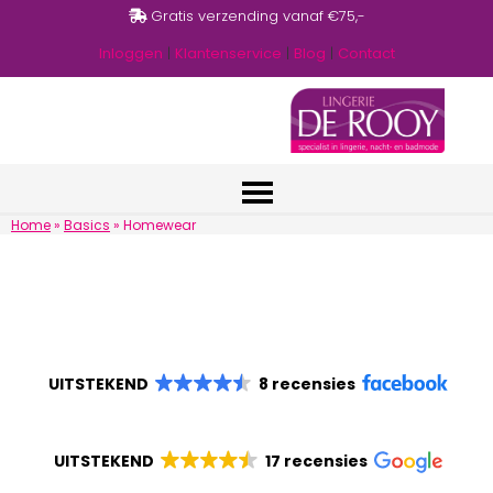
Gratis verzending vanaf €75,-
Inloggen
|
Klantenservice
|
Blog
|
Contact
Home
»
Basics
»
Homewear
UITSTEKEND
8 recensies
UITSTEKEND
17 recensies