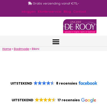
Gratis verzending vanaf €75,-
Inloggen
|
Klantenservice
|
Blog
|
Contact
Home
»
Badmode
»
Bikini
UITSTEKEND
8 recensies
UITSTEKEND
17 recensies