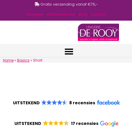
Gratis verzending vanaf €75,-
Inloggen
|
Klantenservice
|
Blog
|
Contact
Home
»
Basics
»
Short
UITSTEKEND
8 recensies
UITSTEKEND
17 recensies