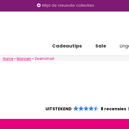
Altijd de nieuwste collecties
Cadeautips
Sale
Ling
Home
»
Mannen
»
Zwemshort
UITSTEKEND
8 recensies