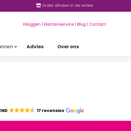
Gratis afhalen in de winkel
Inloggen
|
Klantenservice
|
Blog
|
Contact
annen
Advies
Over ons
END
17 recensies