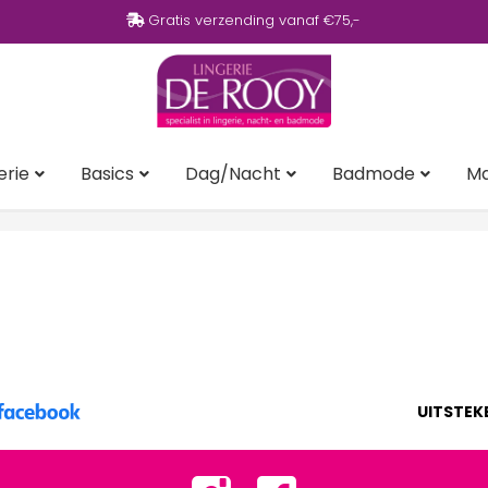
Gratis verzending vanaf €75,-
erie
Basics
Dag/Nacht
Badmode
M
UITSTEK