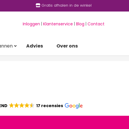
Gratis afhalen in de winkel
Inloggen
|
Klantenservice
|
Blog
|
Contact
annen
Advies
Over ons
END
17 recensies