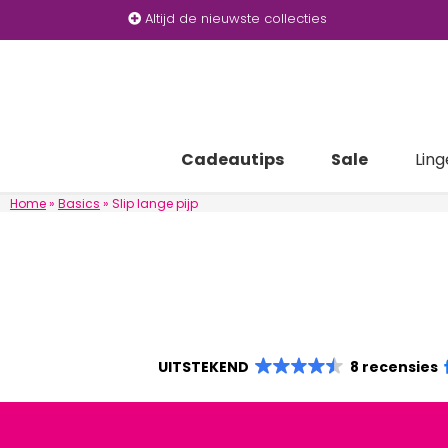
Altijd de nieuwste collecties
Cadeautips
Sale
Ling
Home
»
Basics
»
Slip lange pijp
UITSTEKEND
8 recensies