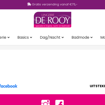
Gratis verzending vanaf €75,-
erie
Basics
Dag/Nacht
Badmode
M
UITSTEK