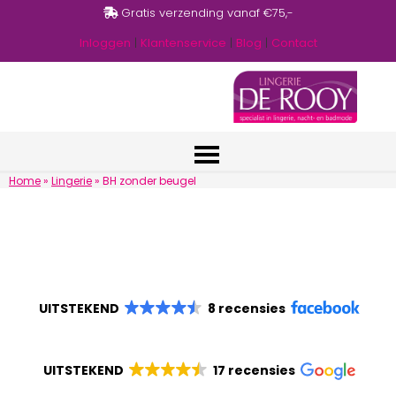
Gratis verzending vanaf €75,-
Inloggen
|
Klantenservice
|
Blog
|
Contact
Home
»
Lingerie
»
BH zonder beugel
UITSTEKEND
8 recensies
UITSTEKEND
17 recensies