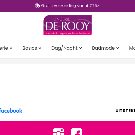
Gratis verzending vanaf €75,-
erie
Basics
Dag/Nacht
Badmode
M
UITSTEK