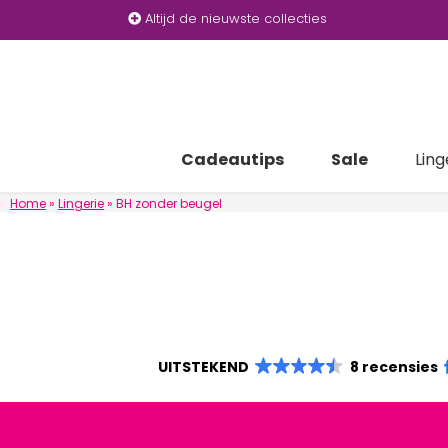
Altijd de nieuwste collecties
Cadeautips
Sale
Ling
Home
»
Lingerie
»
BH zonder beugel
UITSTEKEND
8 recensies