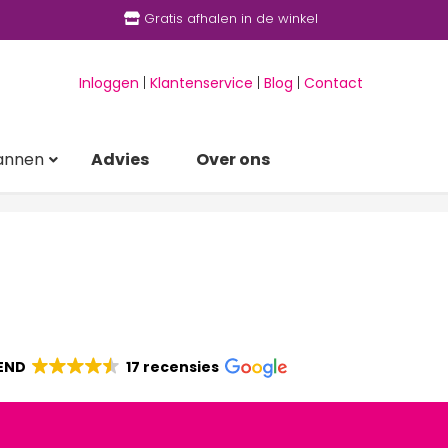
Gratis afhalen in de winkel
Inloggen
|
Klantenservice
|
Blog
|
Contact
annen
Advies
Over ons
END
17 recensies