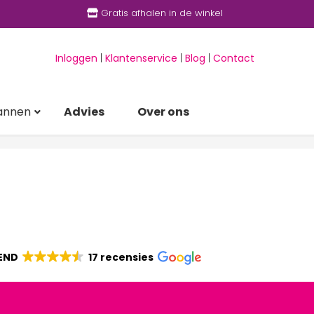
Gratis afhalen in de winkel
Inloggen
|
Klantenservice
|
Blog
|
Contact
annen
Advies
Over ons
END
17 recensies