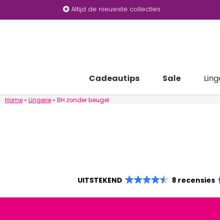
Altijd de nieuwste collecties
Cadeautips
Sale
Ling
Home
»
Lingerie
»
BH zonder beugel
UITSTEKEND
8 recensies