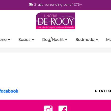
Gratis verzending vanaf €75,-
erie
Basics
Dag/Nacht
Badmode
M
UITSTEK