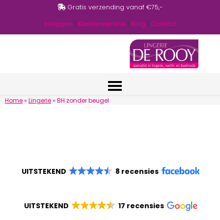
Gratis verzending vanaf €75,-
Inloggen
|
Klantenservice
|
Blog
|
Contact
Home
»
Lingerie
»
BH zonder beugel
UITSTEKEND
8 recensies
UITSTEKEND
17 recensies