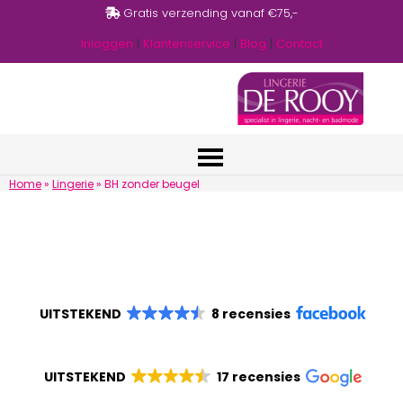
Gratis verzending vanaf €75,-
Inloggen
|
Klantenservice
|
Blog
|
Contact
Home
»
Lingerie
»
BH zonder beugel
UITSTEKEND
8 recensies
UITSTEKEND
17 recensies