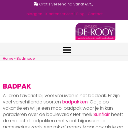
Gratis verzending vanaf €75,-
Inloggen
|
Klantenservice
|
Blog
|
Contact
Home
»
Badmode
BADPAK
Al jaren favoriet bij veel vrouwen is het badpak. Er zijn
veel verschillende soorten
badpakken
. Ga je op
vakantie en wil je een mooi badpak waar je in kan
paraderen over de boulevard? Het merk
Sunflair
heeft
de mooiste badpakken met vaak bijpassende
accessoires zoals een rok of pareo. Maar ook als je op