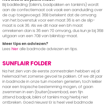
Bij badkleding (bikini’s, badpakken en tankini’s) wordt
aan de confectiemaat ook vaak een aanduiding over
de cup toegevoegd. 36B betekent dat de omvang
van het bovenstuk voor een maat 36 is en de slip-
maat is ook 36. Als we dit naar een bh maat
omrekenen dan is 36 een 70 omvang, dus kun je bij 36B
uitgaan van een 70B van bikinitop-maat.
Meer tips en adviezen?
Lees
hier
alle badmode adviezen en tips.
SUNFLAIR FOLDER
Na het zien van de eerste zonnestralen hebben wij al
helemaal het zomerse gevoel te pakken. Of we dit jaar
in badmode in onze tuin moeten genieten, toch lekker
naar een tropische bestemming mogen, of gaan
zwemmen in een (buiten)zwembad, een fijn
zittend badpak, bikini of tankini mag hierbij niet
ontbreken. Goed nieuws! Er is heel veel badmode