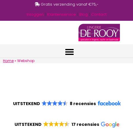
Gratis verzending vanaf €75,-
Inloggen
|
Klantenservice
|
Blog
|
Contact
Home
»
Webshop
UITSTEKEND
8 recensies
UITSTEKEND
17 recensies