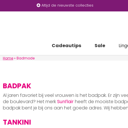
Altijd de nieuwste collecties
Cadeautips
Sale
Ling
Home
»
Badmode
BADPAK
Al jaren favoriet bij veel vrouwen is het badpak. Er zijn v
de boulevard? Het merk
Sunflair
heeft de mooiste badpak
badpak bent je bij ons aan het goede adres. Wij hebb
TANKINI