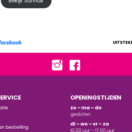
Bekijk Sunflair
UITSTEK
ERVICE
OPENINGSTIJDEN
atie
zo – ma – do
gesloten
d
i – wo – vr – za
n bestelling
10.00 uur – 17.00 uur