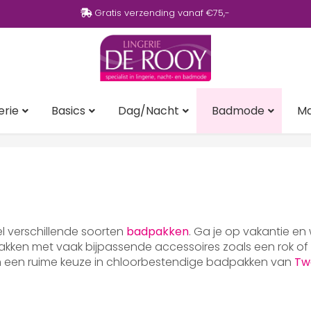
Gratis verzending vanaf €75,-
erie
Basics
Dag/Nacht
Badmode
M
eel verschillende soorten
badpakken
. Ga je op vakantie en
ken met vaak bijpassende accessoires zoals een rok of p
en een ruime keuze in chloorbestendige badpakken van
Tw