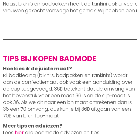
Naast bikini’s en badpakken heeft de tankini ook al veel
vrouwen gekocht vanwege het gemak. Wij hebben een 
TIPS BIJ KOPEN BADMODE
Hoe kies ik de juiste maat?
Bij badkleding (bikini’s, badpakken en tankini’s) wordt
aan de confectiemaat ook vaak een aanduiding over
de cup toegevoegd. 36B betekent dat de omvang van
het bovenstuk voor een maat 36 is en de slip-maat is
ook 36. Als we dit naar een bh maat omrekenen dan is
36 een 70 omvang, dus kun je bij 36B uitgaan van een
70B van bikinitop-maat.
Meer tips en adviezen?
Lees
hier
alle badmode adviezen en tips.