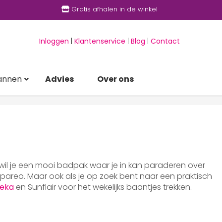
Gratis afhalen in de winkel
Inloggen
|
Klantenservice
|
Blog
|
Contact
annen
Advies
Over ons
 wil je een mooi badpak waar je in kan paraderen over
areo. Maar ook als je op zoek bent naar een praktisch
eka
en Sunflair voor het wekelijks baantjes trekken.