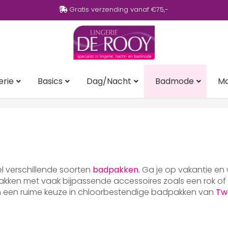
Gratis verzending vanaf €75,-
erie
Basics
Dag/Nacht
Badmode
M
eel verschillende soorten
badpakken
. Ga je op vakantie en
ken met vaak bijpassende accessoires zoals een rok of p
en een ruime keuze in chloorbestendige badpakken van
Tw