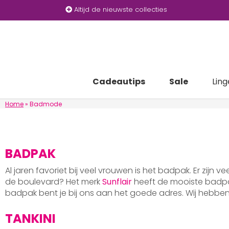
Altijd de nieuwste collecties
Cadeautips
Sale
Ling
Home
»
Badmode
BADPAK
Al jaren favoriet bij veel vrouwen is het badpak. Er zijn v
de boulevard? Het merk
Sunflair
heeft de mooiste badpak
badpak bent je bij ons aan het goede adres. Wij hebb
TANKINI