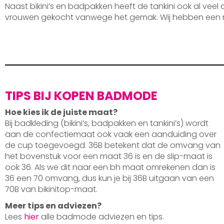
Naast bikini’s en badpakken heeft de tankini ook al veel
vrouwen gekocht vanwege het gemak. Wij hebben een 
TIPS BIJ KOPEN BADMODE
Hoe kies ik de juiste maat?
Bij badkleding (bikini’s, badpakken en tankini’s) wordt
aan de confectiemaat ook vaak een aanduiding over
de cup toegevoegd. 36B betekent dat de omvang van
het bovenstuk voor een maat 36 is en de slip-maat is
ook 36. Als we dit naar een bh maat omrekenen dan is
36 een 70 omvang, dus kun je bij 36B uitgaan van een
70B van bikinitop-maat.
Meer tips en adviezen?
Lees
hier
alle badmode adviezen en tips.