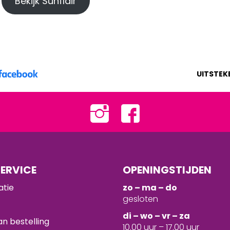
Bekijk Sunflair
UITSTEK
ERVICE
OPENINGSTIJDEN
atie
zo – ma – do
gesloten
d
i – wo – vr – za
n bestelling
10.00 uur – 17.00 uur