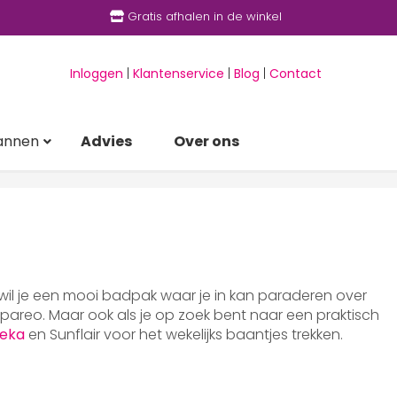
Gratis afhalen in de winkel
Inloggen
|
Klantenservice
|
Blog
|
Contact
annen
Advies
Over ons
 wil je een mooi badpak waar je in kan paraderen over
areo. Maar ook als je op zoek bent naar een praktisch
eka
en Sunflair voor het wekelijks baantjes trekken.