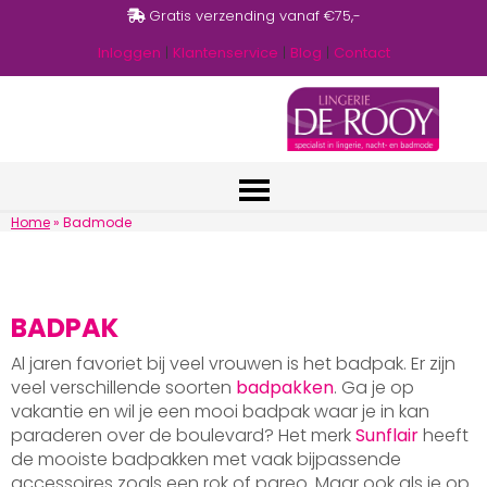
Gratis verzending vanaf €75,-
Inloggen
|
Klantenservice
|
Blog
|
Contact
Home
»
Badmode
BADPAK
Al jaren favoriet bij veel vrouwen is het badpak. Er zijn
veel verschillende soorten
badpakken
. Ga je op
vakantie en wil je een mooi badpak waar je in kan
paraderen over de boulevard? Het merk
Sunflair
heeft
de mooiste badpakken met vaak bijpassende
accessoires zoals een rok of pareo. Maar ook als je op