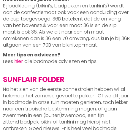
Bij badkleding (bikini’s, badpakken en tankini’s) wordt
aan de confectiemaat ook vaak een aanduiding over
de cup toegevoegd. 36B betekent dat de omvang
van het bovenstuk voor een maat 36 is en de slip-
maat is ook 36. Als we dit naar een bh maat
omrekenen dan is 36 een 70 omvang, dus kun je bij 36B
uitgaan van een 70B van bikinitop-maat.
Meer tips en adviezen?
Lees
hier
alle badmode adviezen en tips.
SUNFLAIR FOLDER
Na het zien van de eerste zonnestralen hebben wij al
helemaal het zomerse gevoel te pakken. Of we dit jaar
in badmode in onze tuin moeten genieten, toch lekker
naar een tropische bestemming mogen, of gaan
zwemmen in een (buiten)zwembad, een fijn
zittend badpak, bikini of tankini mag hierbij niet
ontbreken. Goed nieuws! Er is heel veel badmode