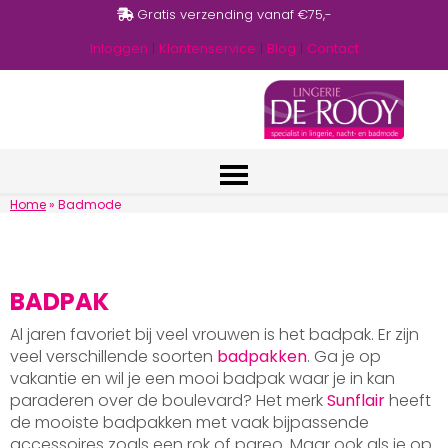
Gratis verzending vanaf €75,-
Inloggen
|
Klantenservice
|
Blog
|
Contact
Home
»
Badmode
BADPAK
Al jaren favoriet bij veel vrouwen is het badpak. Er zijn
veel verschillende soorten
badpakken
. Ga je op
vakantie en wil je een mooi badpak waar je in kan
paraderen over de boulevard? Het merk
Sunflair
heeft
de mooiste badpakken met vaak bijpassende
accessoires zoals een rok of pareo. Maar ook als je op