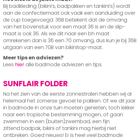
Bij badkleding (bikini’s, badpakken en tankini’s) wordt
aan de confectiemaat ook vaak een aanduiding over
de cup toegevoegd. 36B betekent dat de omvang
van het bovenstuk voor een maat 36 is en de slip-
maat is ook 36. Als we dit naar een bh maat
omrekenen dan is 36 een 70 omvang, dus kun je bij 36B
uitgaan van een 70B van bikinitop-maat.
Meer tips en adviezen?
Lees
hier
alle badmode adviezen en tips.
SUNFLAIR FOLDER
Na het zien van de eerste zonnestralen hebben wij al
helemaal het zomerse gevoel te pakken. Of we dit jaar
in badmode in onze tuin moeten genieten, toch lekker
naar een tropische bestemming mogen, of gaan
zwemmen in een (buiten)zwembad, een fijn
zittend badpak, bikini of tankini mag hierbij niet
ontbreken. Goed nieuws! Er is heel veel badmode