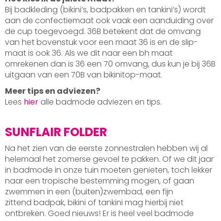
Bij badkleding (bikini’s, badpakken en tankini’s) wordt
aan de confectiemaat ook vaak een aanduiding over
de cup toegevoegd. 36B betekent dat de omvang
van het bovenstuk voor een maat 36 is en de slip-
maat is ook 36. Als we dit naar een bh maat
omrekenen dan is 36 een 70 omvang, dus kun je bij 36B
uitgaan van een 70B van bikinitop-maat.
Meer tips en adviezen?
Lees
hier
alle badmode adviezen en tips.
SUNFLAIR FOLDER
Na het zien van de eerste zonnestralen hebben wij al
helemaal het zomerse gevoel te pakken. Of we dit jaar
in badmode in onze tuin moeten genieten, toch lekker
naar een tropische bestemming mogen, of gaan
zwemmen in een (buiten)zwembad, een fijn
zittend badpak, bikini of tankini mag hierbij niet
ontbreken. Goed nieuws! Er is heel veel badmode