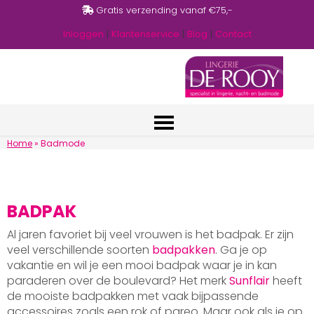
Gratis verzending vanaf €75,-
Inloggen
|
Klantenservice
|
Blog
|
Contact
Home
»
Badmode
BADPAK
Al jaren favoriet bij veel vrouwen is het badpak. Er zijn
veel verschillende soorten
badpakken
. Ga je op
vakantie en wil je een mooi badpak waar je in kan
paraderen over de boulevard? Het merk
Sunflair
heeft
de mooiste badpakken met vaak bijpassende
accessoires zoals een rok of pareo. Maar ook als je op