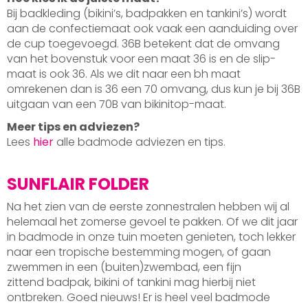
Bij badkleding (bikini’s, badpakken en tankini’s) wordt
aan de confectiemaat ook vaak een aanduiding over
de cup toegevoegd. 36B betekent dat de omvang
van het bovenstuk voor een maat 36 is en de slip-
maat is ook 36. Als we dit naar een bh maat
omrekenen dan is 36 een 70 omvang, dus kun je bij 36B
uitgaan van een 70B van bikinitop-maat.
Meer tips en adviezen?
Lees
hier
alle badmode adviezen en tips.
SUNFLAIR FOLDER
Na het zien van de eerste zonnestralen hebben wij al
helemaal het zomerse gevoel te pakken. Of we dit jaar
in badmode in onze tuin moeten genieten, toch lekker
naar een tropische bestemming mogen, of gaan
zwemmen in een (buiten)zwembad, een fijn
zittend badpak, bikini of tankini mag hierbij niet
ontbreken. Goed nieuws! Er is heel veel badmode