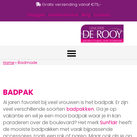
Gratis verzending vanaf €75,-
Inloggen
|
Klantenservice
|
Blog
|
Contact
Home
»
Badmode
BADPAK
Al jaren favoriet bij veel vrouwen is het badpak. Er zijn
veel verschillende soorten
badpakken
. Ga je op
vakantie en wil je een mooi badpak waar je in kan
paraderen over de boulevard? Het merk
Sunflair
heeft
de mooiste badpakken met vaak bijpassende
accessoires zoals een rok of pareo. Maar ook als je op