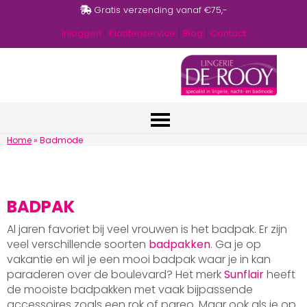
Gratis verzending vanaf €75,-
Inloggen
|
Klantenservice
|
Blog
|
Contact
Home
»
Badmode
BADPAK
Al jaren favoriet bij veel vrouwen is het badpak. Er zijn
veel verschillende soorten
badpakken
. Ga je op
vakantie en wil je een mooi badpak waar je in kan
paraderen over de boulevard? Het merk
Sunflair
heeft
de mooiste badpakken met vaak bijpassende
accessoires zoals een rok of pareo. Maar ook als je op