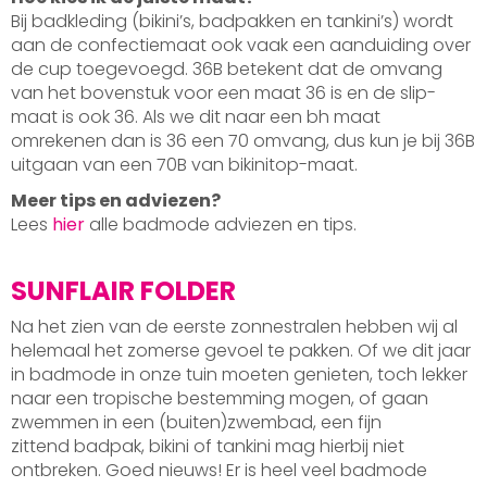
Bij badkleding (bikini’s, badpakken en tankini’s) wordt
aan de confectiemaat ook vaak een aanduiding over
de cup toegevoegd. 36B betekent dat de omvang
van het bovenstuk voor een maat 36 is en de slip-
maat is ook 36. Als we dit naar een bh maat
omrekenen dan is 36 een 70 omvang, dus kun je bij 36B
uitgaan van een 70B van bikinitop-maat.
Meer tips en adviezen?
Lees
hier
alle badmode adviezen en tips.
SUNFLAIR FOLDER
Na het zien van de eerste zonnestralen hebben wij al
helemaal het zomerse gevoel te pakken. Of we dit jaar
in badmode in onze tuin moeten genieten, toch lekker
naar een tropische bestemming mogen, of gaan
zwemmen in een (buiten)zwembad, een fijn
zittend badpak, bikini of tankini mag hierbij niet
ontbreken. Goed nieuws! Er is heel veel badmode