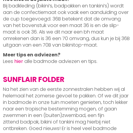
Bij badkleding (bikini’s, badpakken en tankini’s) wordt
aan de confectiemaat ook vaak een aanduiding over
de cup toegevoegd. 36B betekent dat de omvang
van het bovenstuk voor een maat 36 is en de slip-
maat is ook 36. Als we dit naar een bh maat
omrekenen dan is 36 een 70 omvang, dus kun je bij 36B
uitgaan van een 70B van bikinitop-maat.
Meer tips en adviezen?
Lees
hier
alle badmode adviezen en tips.
SUNFLAIR FOLDER
Na het zien van de eerste zonnestralen hebben wij al
helemaal het zomerse gevoel te pakken. Of we dit jaar
in badmode in onze tuin moeten genieten, toch lekker
naar een tropische bestemming mogen, of gaan
zwemmen in een (buiten)zwembad, een fijn
zittend badpak, bikini of tankini mag hierbij niet
ontbreken. Goed nieuws! Er is heel veel badmode