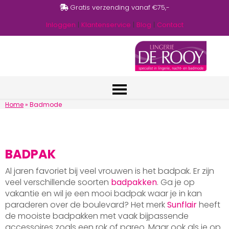
Gratis verzending vanaf €75,-
Inloggen
|
Klantenservice
|
Blog
|
Contact
Home
»
Badmode
BADPAK
Al jaren favoriet bij veel vrouwen is het badpak. Er zijn
veel verschillende soorten
badpakken
. Ga je op
vakantie en wil je een mooi badpak waar je in kan
paraderen over de boulevard? Het merk
Sunflair
heeft
de mooiste badpakken met vaak bijpassende
accessoires zoals een rok of pareo. Maar ook als je op