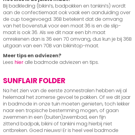
Bij badkleding (bikini’s, badpakken en tankini’s) wordt
aan de confectiemaat ook vaak een aanduiding over
de cup toegevoegd. 36B betekent dat de omvang
van het bovenstuk voor een maat 36 is en de slip-
maat is ook 36. Als we dit naar een bh maat
omrekenen dan is 36 een 70 omvang, dus kun je bij 36B
uitgaan van een 70B van bikinitop-maat.
Meer tips en adviezen?
Lees
hier
alle badmode adviezen en tips.
SUNFLAIR FOLDER
Na het zien van de eerste zonnestralen hebben wij al
helemaal het zomerse gevoel te pakken. Of we dit jaar
in badmode in onze tuin moeten genieten, toch lekker
naar een tropische bestemming mogen, of gaan
zwemmen in een (buiten)zwembad, een fijn
zittend badpak, bikini of tankini mag hierbij niet
ontbreken. Goed nieuws! Er is heel veel badmode