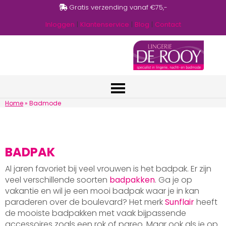
Gratis verzending vanaf €75,-
Inloggen
|
Klantenservice
|
Blog
|
Contact
Home
»
Badmode
BADPAK
Al jaren favoriet bij veel vrouwen is het badpak. Er zijn
veel verschillende soorten
badpakken
. Ga je op
vakantie en wil je een mooi badpak waar je in kan
paraderen over de boulevard? Het merk
Sunflair
heeft
de mooiste badpakken met vaak bijpassende
accessoires zoals een rok of pareo. Maar ook als je op