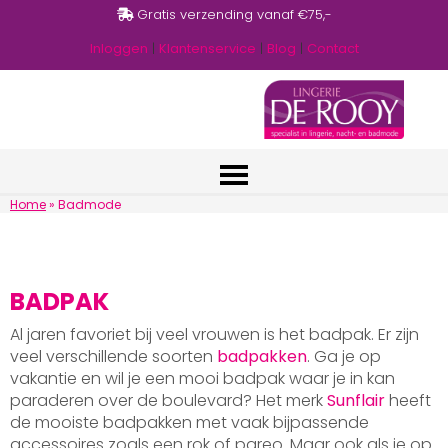
Gratis verzending vanaf €75,-
Inloggen
|
Klantenservice
|
Blog
|
Contact
Home
»
Badmode
BADPAK
Al jaren favoriet bij veel vrouwen is het badpak. Er zijn
veel verschillende soorten
badpakken
. Ga je op
vakantie en wil je een mooi badpak waar je in kan
paraderen over de boulevard? Het merk
Sunflair
heeft
de mooiste badpakken met vaak bijpassende
accessoires zoals een rok of pareo. Maar ook als je op