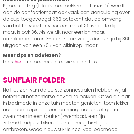
Bij badkleding (bikini’s, badpakken en tankini’s) wordt
aan de confectiemaat ook vaak een aanduiding over
de cup toegevoegd. 36B betekent dat de omvang
van het bovenstuk voor een maat 36 is en de slip-
maat is ook 36. Als we dit naar een bh maat
omrekenen dan is 36 een 70 omvang, dus kun je bij 36B
uitgaan van een 70B van bikinitop-maat.
Meer tips en adviezen?
Lees
hier
alle badmode adviezen en tips.
SUNFLAIR FOLDER
Na het zien van de eerste zonnestralen hebben wij al
helemaal het zomerse gevoel te pakken. Of we dit jaar
in badmode in onze tuin moeten genieten, toch lekker
naar een tropische bestemming mogen, of gaan
zwemmen in een (buiten)zwembad, een fijn
zittend badpak, bikini of tankini mag hierbij niet
ontbreken. Goed nieuws! Er is heel veel badmode