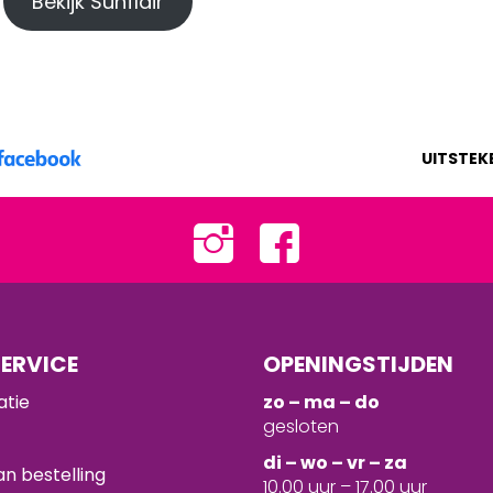
Bekijk Sunflair
UITSTEK
ERVICE
OPENINGSTIJDEN
atie
zo – ma – do
gesloten
d
i – wo – vr – za
n bestelling
10.00 uur – 17.00 uur