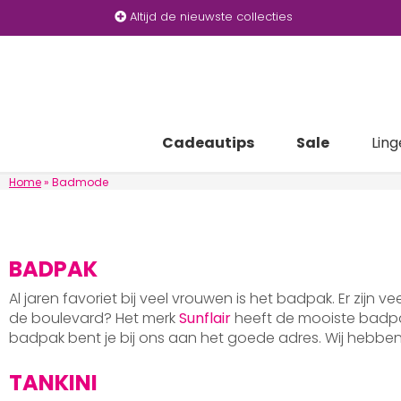
Altijd de nieuwste collecties
Cadeautips
Sale
Ling
Home
»
Badmode
BADPAK
Al jaren favoriet bij veel vrouwen is het badpak. Er zijn v
de boulevard? Het merk
Sunflair
heeft de mooiste badpak
badpak bent je bij ons aan het goede adres. Wij hebb
TANKINI