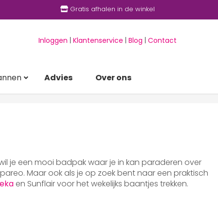
Gratis afhalen in de winkel
Inloggen
|
Klantenservice
|
Blog
|
Contact
annen
Advies
Over ons
 wil je een mooi badpak waar je in kan paraderen over
areo. Maar ook als je op zoek bent naar een praktisch
eka
en Sunflair voor het wekelijks baantjes trekken.