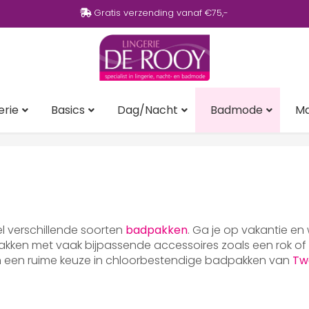
Gratis verzending vanaf €75,-
erie
Basics
Dag/Nacht
Badmode
M
eel verschillende soorten
badpakken
. Ga je op vakantie en
ken met vaak bijpassende accessoires zoals een rok of p
en een ruime keuze in chloorbestendige badpakken van
Tw