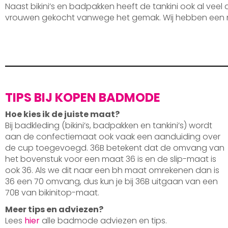
Naast bikini’s en badpakken heeft de tankini ook al veel
vrouwen gekocht vanwege het gemak. Wij hebben een 
TIPS BIJ KOPEN BADMODE
Hoe kies ik de juiste maat?
Bij badkleding (bikini’s, badpakken en tankini’s) wordt
aan de confectiemaat ook vaak een aanduiding over
de cup toegevoegd. 36B betekent dat de omvang van
het bovenstuk voor een maat 36 is en de slip-maat is
ook 36. Als we dit naar een bh maat omrekenen dan is
36 een 70 omvang, dus kun je bij 36B uitgaan van een
70B van bikinitop-maat.
Meer tips en adviezen?
Lees
hier
alle badmode adviezen en tips.