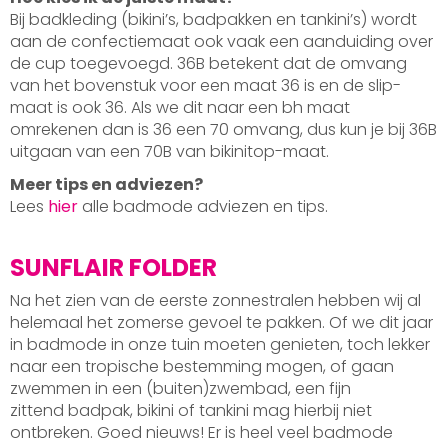
Bij badkleding (bikini’s, badpakken en tankini’s) wordt
aan de confectiemaat ook vaak een aanduiding over
de cup toegevoegd. 36B betekent dat de omvang
van het bovenstuk voor een maat 36 is en de slip-
maat is ook 36. Als we dit naar een bh maat
omrekenen dan is 36 een 70 omvang, dus kun je bij 36B
uitgaan van een 70B van bikinitop-maat.
Meer tips en adviezen?
Lees
hier
alle badmode adviezen en tips.
SUNFLAIR FOLDER
Na het zien van de eerste zonnestralen hebben wij al
helemaal het zomerse gevoel te pakken. Of we dit jaar
in badmode in onze tuin moeten genieten, toch lekker
naar een tropische bestemming mogen, of gaan
zwemmen in een (buiten)zwembad, een fijn
zittend badpak, bikini of tankini mag hierbij niet
ontbreken. Goed nieuws! Er is heel veel badmode