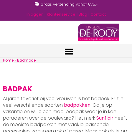
Gratis verzending vanaf €75,-
Inloggen
|
Klantenservice
|
Blog
|
Contact
Home
»
Badmode
BADPAK
Al jaren favoriet bij veel vrouwen is het badpak. Er zijn
veel verschillende soorten
badpakken
. Ga je op
vakantie en wil je een mooi badpak waar je in kan
paraderen over de boulevard? Het merk
Sunflair
heeft
de mooiste badpakken met vaak bijpassende
accessoires zoals een rok of pareo. Maar ook als je op