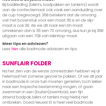
Bij badkleding (bikini’s, badpakken en tankini’s) wordt
aan de confectiemaat ook vaak een aanduiding over
de cup toegevoegd. 36B betekent dat de omvang
van het bovenstuk voor een maat 36 is en de slip-
maat is ook 36. Als we dit naar een bh maat
omrekenen dan is 36 een 70 omvang, dus kun je bij 36B
uitgaan van een 70B van bikinitop-maat.
Meer tips en adviezen?
Lees
hier
alle badmode adviezen en tips.
SUNFLAIR FOLDER
Na het zien van de eerste zonnestralen hebben wij al
helemaal het zomerse gevoel te pakken. Of we dit jaar
in badmode in onze tuin moeten genieten, toch lekker
naar een tropische bestemming mogen, of gaan
zwemmen in een (buiten)zwembad, een fijn
zittend badpak, bikini of tankini mag hierbij niet
ontbreken. Goed nieuws! Er is heel veel badmode