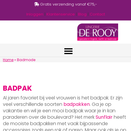
Gratis verzending vanaf €75,-
Inloggen
|
Klantenservice
|
Blog
|
Contact
Home
»
Badmode
BADPAK
Al jaren favoriet bij veel vrouwen is het badpak. Er zijn
veel verschillende soorten
badpakken
. Ga je op
vakantie en wil je een mooi badpak waar je in kan
paraderen over de boulevard? Het merk
Sunflair
heeft
de mooiste badpakken met vaak bijpassende
accessoires zoals een rok of pareo. Maar ook als je op