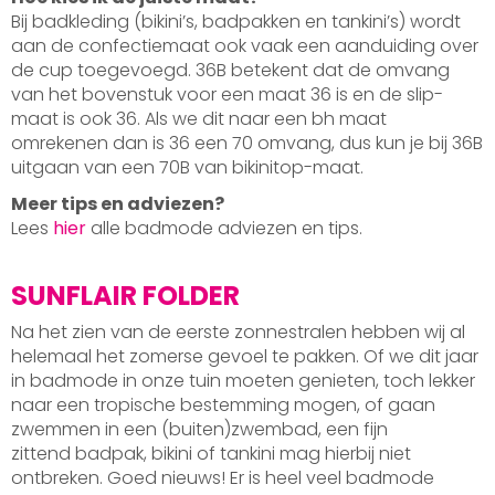
Bij badkleding (bikini’s, badpakken en tankini’s) wordt
aan de confectiemaat ook vaak een aanduiding over
de cup toegevoegd. 36B betekent dat de omvang
van het bovenstuk voor een maat 36 is en de slip-
maat is ook 36. Als we dit naar een bh maat
omrekenen dan is 36 een 70 omvang, dus kun je bij 36B
uitgaan van een 70B van bikinitop-maat.
Meer tips en adviezen?
Lees
hier
alle badmode adviezen en tips.
SUNFLAIR FOLDER
Na het zien van de eerste zonnestralen hebben wij al
helemaal het zomerse gevoel te pakken. Of we dit jaar
in badmode in onze tuin moeten genieten, toch lekker
naar een tropische bestemming mogen, of gaan
zwemmen in een (buiten)zwembad, een fijn
zittend badpak, bikini of tankini mag hierbij niet
ontbreken. Goed nieuws! Er is heel veel badmode