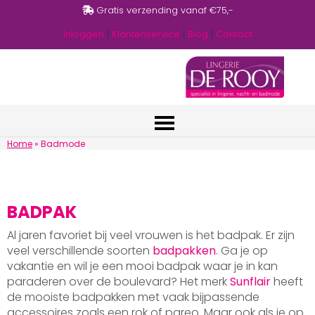
Gratis verzending vanaf €75,-
Inloggen
|
Klantenservice
|
Blog
|
Contact
Home
»
Badmode
BADPAK
Al jaren favoriet bij veel vrouwen is het badpak. Er zijn
veel verschillende soorten
badpakken
. Ga je op
vakantie en wil je een mooi badpak waar je in kan
paraderen over de boulevard? Het merk
Sunflair
heeft
de mooiste badpakken met vaak bijpassende
accessoires zoals een rok of pareo. Maar ook als je op