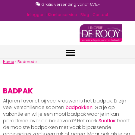
Gratis verzending vanaf €75,-
Inloggen
|
Klantenservice
|
Blog
|
Contact
Home
»
Badmode
BADPAK
Al jaren favoriet bij veel vrouwen is het badpak. Er zijn
veel verschillende soorten
badpakken
. Ga je op
vakantie en wil je een mooi badpak waar je in kan
paraderen over de boulevard? Het merk
Sunflair
heeft
de mooiste badpakken met vaak bijpassende
accessoires zoals een rok of pareo. Maar ook als je op