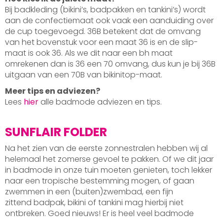
Bij badkleding (bikini’s, badpakken en tankini’s) wordt
aan de confectiemaat ook vaak een aanduiding over
de cup toegevoegd. 36B betekent dat de omvang
van het bovenstuk voor een maat 36 is en de slip-
maat is ook 36. Als we dit naar een bh maat
omrekenen dan is 36 een 70 omvang, dus kun je bij 36B
uitgaan van een 70B van bikinitop-maat.
Meer tips en adviezen?
Lees
hier
alle badmode adviezen en tips.
SUNFLAIR FOLDER
Na het zien van de eerste zonnestralen hebben wij al
helemaal het zomerse gevoel te pakken. Of we dit jaar
in badmode in onze tuin moeten genieten, toch lekker
naar een tropische bestemming mogen, of gaan
zwemmen in een (buiten)zwembad, een fijn
zittend badpak, bikini of tankini mag hierbij niet
ontbreken. Goed nieuws! Er is heel veel badmode