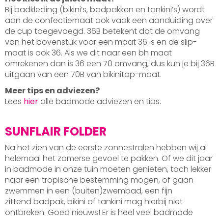
Bij badkleding (bikini’s, badpakken en tankini’s) wordt
aan de confectiemaat ook vaak een aanduiding over
de cup toegevoegd. 36B betekent dat de omvang
van het bovenstuk voor een maat 36 is en de slip-
maat is ook 36. Als we dit naar een bh maat
omrekenen dan is 36 een 70 omvang, dus kun je bij 36B
uitgaan van een 70B van bikinitop-maat.
Meer tips en adviezen?
Lees
hier
alle badmode adviezen en tips.
SUNFLAIR FOLDER
Na het zien van de eerste zonnestralen hebben wij al
helemaal het zomerse gevoel te pakken. Of we dit jaar
in badmode in onze tuin moeten genieten, toch lekker
naar een tropische bestemming mogen, of gaan
zwemmen in een (buiten)zwembad, een fijn
zittend badpak, bikini of tankini mag hierbij niet
ontbreken. Goed nieuws! Er is heel veel badmode