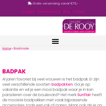
Gratis verzending vanaf €75,-
Inloggen
|
Klantenservice
|
Blog
|
Contact
Home
»
Badmode
BADPAK
Al jaren favoriet bij veel vrouwen is het badpak. Er zijn
veel verschillende soorten
badpakken
. Ga je op
vakantie en wil je een mooi badpak waar je in kan
paraderen over de boulevard? Het merk
Sunflair
heeft
de mooiste badpakken met vaak bijpassende
accessoires zoals een rok of pareo. Maar ook als je op