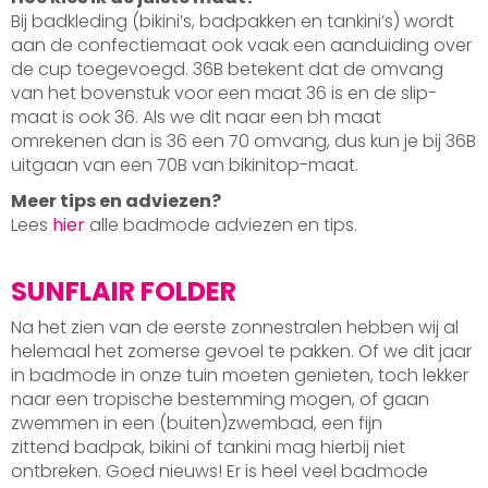
Bij badkleding (bikini’s, badpakken en tankini’s) wordt
aan de confectiemaat ook vaak een aanduiding over
de cup toegevoegd. 36B betekent dat de omvang
van het bovenstuk voor een maat 36 is en de slip-
maat is ook 36. Als we dit naar een bh maat
omrekenen dan is 36 een 70 omvang, dus kun je bij 36B
uitgaan van een 70B van bikinitop-maat.
Meer tips en adviezen?
Lees
hier
alle badmode adviezen en tips.
SUNFLAIR FOLDER
Na het zien van de eerste zonnestralen hebben wij al
helemaal het zomerse gevoel te pakken. Of we dit jaar
in badmode in onze tuin moeten genieten, toch lekker
naar een tropische bestemming mogen, of gaan
zwemmen in een (buiten)zwembad, een fijn
zittend badpak, bikini of tankini mag hierbij niet
ontbreken. Goed nieuws! Er is heel veel badmode