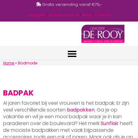
Gratis verzending vanaf €75,-
Inloggen
|
Klantenservice
|
Blog
|
Contact
Home
»
Badmode
BADPAK
Al jaren favoriet bij veel vrouwen is het badpak. Er zijn
veel verschillende soorten
badpakken
. Ga je op
vakantie en wil je een mooi badpak waar je in kan
paraderen over de boulevard? Het merk
Sunflair
heeft
de mooiste badpakken met vaak bijpassende
accessoires zoals een rok of pareo. Maar ook als je op