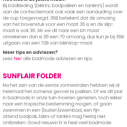
Bij badkleding (bikini’s, badpakken en tankini’s) wordt
aan de confectiemaat ook vaak een aanduiding over
de cup toegevoegd. 36B betekent dat de omvang
van het bovenstuk voor een maat 36 is en de slip-
maat is ook 36. Als we dit naar een bh maat
omrekenen dan is 36 een 70 omvang, dus kun je bij 36B
uitgaan van een 70B van bikinitop-maat.
Meer tips en adviezen?
Lees
hier
alle badmode adviezen en tips.
SUNFLAIR FOLDER
Na het zien van de eerste zonnestralen hebben wij al
helemaal het zomerse gevoel te pakken. Of we dit jaar
in badmode in onze tuin moeten genieten, toch lekker
naar een tropische bestemming mogen, of gaan
zwemmen in een (buiten)zwembad, een fijn
zittend badpak, bikini of tankini mag hierbij niet
ontbreken. Goed nieuws! Er is heel veel badmode