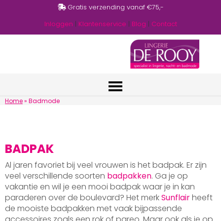
Gratis verzending vanaf €75,-
Inloggen
|
Klantenservice
|
Blog
|
Contact
Home
»
Badmode
BADPAK
Al jaren favoriet bij veel vrouwen is het badpak. Er zijn
veel verschillende soorten
badpakken
. Ga je op
vakantie en wil je een mooi badpak waar je in kan
paraderen over de boulevard? Het merk
Sunflair
heeft
de mooiste badpakken met vaak bijpassende
accessoires zoals een rok of pareo. Maar ook als je op