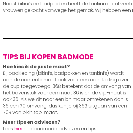
Naast bikini’s en badpakken heeft de tankini ook al veel
vrouwen gekocht vanwege het gemak. Wij hebben een 
TIPS BIJ KOPEN BADMODE
Hoe kies ik de juiste maat?
Bij badkleding (bikini’s, badpakken en tankini’s) wordt
aan de confectiemaat ook vaak een aanduiding over
de cup toegevoegd. 36B betekent dat de omvang van
het bovenstuk voor een maat 36 is en de slip-maat is
ook 36. Als we dit naar een bh maat omrekenen dan is
36 een 70 omvang, dus kun je bij 36B uitgaan van een
70B van bikinitop-maat.
Meer tips en adviezen?
Lees
hier
alle badmode adviezen en tips.