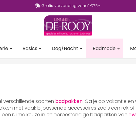
Gratis verzending vanaf €75,-
erie
Basics
Dag/Nacht
Badmode
M
eel verschillende soorten
badpakken
. Ga je op vakantie en
ken met vaak bijpassende accessoires zoals een rok of p
en een ruime keuze in chloorbestendige badpakken van
Tw