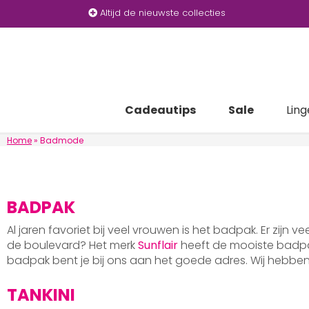
Altijd de nieuwste collecties
Cadeautips
Sale
Ling
Home
»
Badmode
BADPAK
Al jaren favoriet bij veel vrouwen is het badpak. Er zijn v
de boulevard? Het merk
Sunflair
heeft de mooiste badpak
badpak bent je bij ons aan het goede adres. Wij hebb
TANKINI