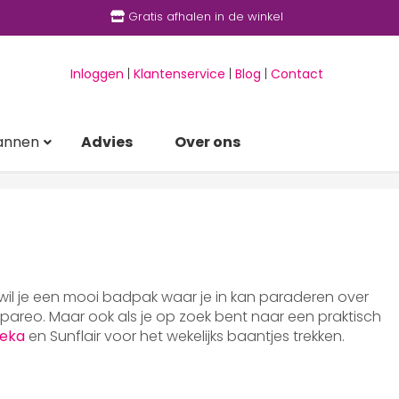
Gratis afhalen in de winkel
Inloggen
|
Klantenservice
|
Blog
|
Contact
annen
Advies
Over ons
 wil je een mooi badpak waar je in kan paraderen over
areo. Maar ook als je op zoek bent naar een praktisch
eka
en Sunflair voor het wekelijks baantjes trekken.