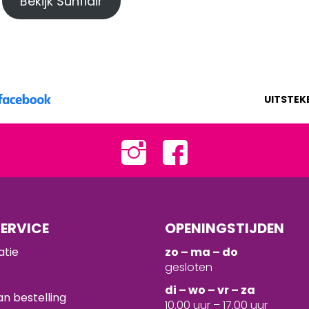
Bekijk Sunflair
UITSTEK
ERVICE
OPENINGSTIJDEN
atie
zo – ma – do
gesloten
d
i – wo – vr – za
n bestelling
10.00 uur – 17.00 uur