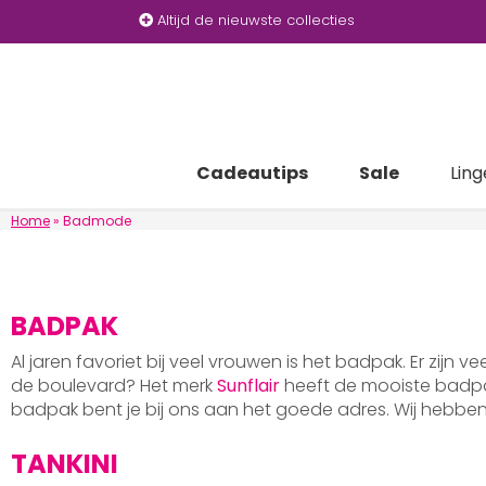
Altijd de nieuwste collecties
Cadeautips
Sale
Ling
Home
»
Badmode
BADPAK
Al jaren favoriet bij veel vrouwen is het badpak. Er zijn v
de boulevard? Het merk
Sunflair
heeft de mooiste badpak
badpak bent je bij ons aan het goede adres. Wij hebb
TANKINI