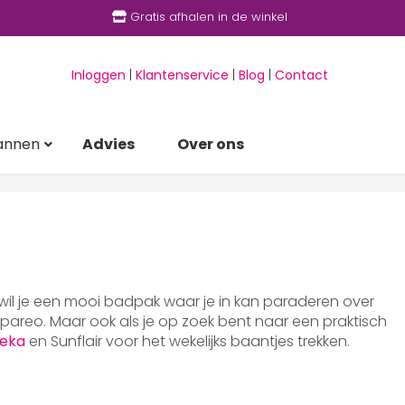
Gratis afhalen in de winkel
Inloggen
|
Klantenservice
|
Blog
|
Contact
annen
Advies
Over ons
 wil je een mooi badpak waar je in kan paraderen over
areo. Maar ook als je op zoek bent naar een praktisch
eka
en Sunflair voor het wekelijks baantjes trekken.