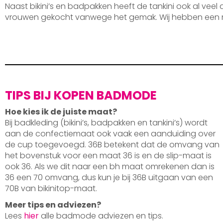
Naast bikini’s en badpakken heeft de tankini ook al veel
vrouwen gekocht vanwege het gemak. Wij hebben een 
TIPS BIJ KOPEN BADMODE
Hoe kies ik de juiste maat?
Bij badkleding (bikini’s, badpakken en tankini’s) wordt
aan de confectiemaat ook vaak een aanduiding over
de cup toegevoegd. 36B betekent dat de omvang van
het bovenstuk voor een maat 36 is en de slip-maat is
ook 36. Als we dit naar een bh maat omrekenen dan is
36 een 70 omvang, dus kun je bij 36B uitgaan van een
70B van bikinitop-maat.
Meer tips en adviezen?
Lees
hier
alle badmode adviezen en tips.