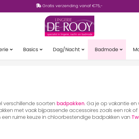
Gratis verzending vanaf €75,-
erie
Basics
Dag/Nacht
Badmode
M
eel verschillende soorten
badpakken
. Ga je op vakantie en
ken met vaak bijpassende accessoires zoals een rok of p
en een ruime keuze in chloorbestendige badpakken van
Tw