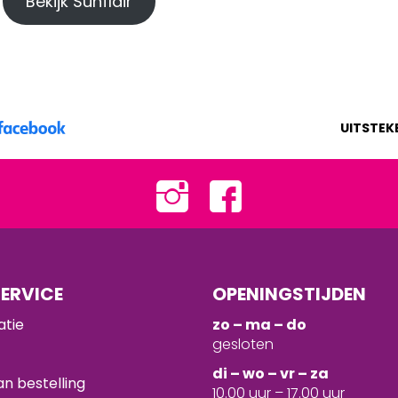
Bekijk Sunflair
UITSTEK
ERVICE
OPENINGSTIJDEN
atie
zo – ma – do
gesloten
d
i – wo – vr – za
n bestelling
10.00 uur – 17.00 uur