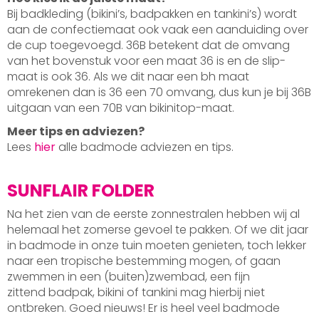
Bij badkleding (bikini’s, badpakken en tankini’s) wordt
aan de confectiemaat ook vaak een aanduiding over
de cup toegevoegd. 36B betekent dat de omvang
van het bovenstuk voor een maat 36 is en de slip-
maat is ook 36. Als we dit naar een bh maat
omrekenen dan is 36 een 70 omvang, dus kun je bij 36B
uitgaan van een 70B van bikinitop-maat.
Meer tips en adviezen?
Lees
hier
alle badmode adviezen en tips.
SUNFLAIR FOLDER
Na het zien van de eerste zonnestralen hebben wij al
helemaal het zomerse gevoel te pakken. Of we dit jaar
in badmode in onze tuin moeten genieten, toch lekker
naar een tropische bestemming mogen, of gaan
zwemmen in een (buiten)zwembad, een fijn
zittend badpak, bikini of tankini mag hierbij niet
ontbreken. Goed nieuws! Er is heel veel badmode