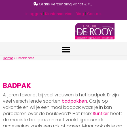
Gratis verzending vanaf €75,-
Inloggen
|
Klantenservice
|
Blog
|
Contact
Home
»
Badmode
BADPAK
Al jaren favoriet bij veel vrouwen is het badpak. Er zijn
veel verschillende soorten
badpakken
. Ga je op
vakantie en wil je een mooi badpak waar je in kan
paraderen over de boulevard? Het merk
Sunflair
heeft
de mooiste badpakken met vaak bijpassende
accessoires zoals een rok of pareo. Maar ook als je op