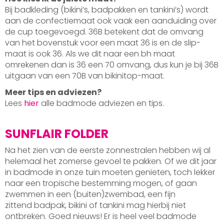
Bij badkleding (bikini’s, badpakken en tankini’s) wordt
aan de confectiemaat ook vaak een aanduiding over
de cup toegevoegd. 36B betekent dat de omvang
van het bovenstuk voor een maat 36 is en de slip-
maat is ook 36. Als we dit naar een bh maat
omrekenen dan is 36 een 70 omvang, dus kun je bij 36B
uitgaan van een 70B van bikinitop-maat.
Meer tips en adviezen?
Lees
hier
alle badmode adviezen en tips.
SUNFLAIR FOLDER
Na het zien van de eerste zonnestralen hebben wij al
helemaal het zomerse gevoel te pakken. Of we dit jaar
in badmode in onze tuin moeten genieten, toch lekker
naar een tropische bestemming mogen, of gaan
zwemmen in een (buiten)zwembad, een fijn
zittend badpak, bikini of tankini mag hierbij niet
ontbreken. Goed nieuws! Er is heel veel badmode