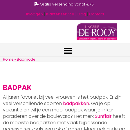
Gratis verzending vanaf €75,-
Inloggen
|
Klantenservice
|
Blog
|
Contact
Home
»
Badmode
BADPAK
Al jaren favoriet bij veel vrouwen is het badpak. Er zijn
veel verschillende soorten
badpakken
. Ga je op
vakantie en wil je een mooi badpak waar je in kan
paraderen over de boulevard? Het merk
Sunflair
heeft
de mooiste badpakken met vaak bijpassende
accessoires zoals een rok of pareo. Maar ook als je op