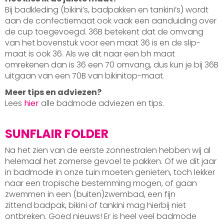
Bij badkleding (bikini’s, badpakken en tankini’s) wordt
aan de confectiemaat ook vaak een aanduiding over
de cup toegevoegd. 36B betekent dat de omvang
van het bovenstuk voor een maat 36 is en de slip-
maat is ook 36. Als we dit naar een bh maat
omrekenen dan is 36 een 70 omvang, dus kun je bij 36B
uitgaan van een 70B van bikinitop-maat.
Meer tips en adviezen?
Lees
hier
alle badmode adviezen en tips.
SUNFLAIR FOLDER
Na het zien van de eerste zonnestralen hebben wij al
helemaal het zomerse gevoel te pakken. Of we dit jaar
in badmode in onze tuin moeten genieten, toch lekker
naar een tropische bestemming mogen, of gaan
zwemmen in een (buiten)zwembad, een fijn
zittend badpak, bikini of tankini mag hierbij niet
ontbreken. Goed nieuws! Er is heel veel badmode