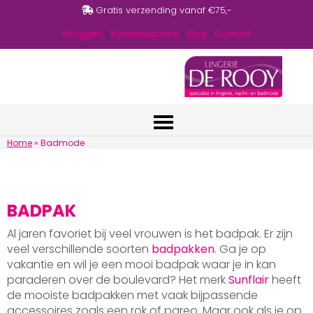
Gratis verzending vanaf €75,-
Inloggen
|
Klantenservice
|
Blog
|
Contact
Home
»
Badmode
BADPAK
Al jaren favoriet bij veel vrouwen is het badpak. Er zijn
veel verschillende soorten
badpakken
. Ga je op
vakantie en wil je een mooi badpak waar je in kan
paraderen over de boulevard? Het merk
Sunflair
heeft
de mooiste badpakken met vaak bijpassende
accessoires zoals een rok of pareo. Maar ook als je op