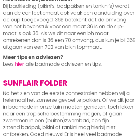
Bij badkleding (bikini’s, badpakken en tankini’s) wordt
aan de confectiemaat ook vaak een aanduiding over
de cup toegevoegd. 36B betekent dat de omvang
van het bovenstuk voor een maat 36 is en de slip-
maat is ook 36. Als we dit naar een bh maat
omrekenen dan is 36 een 70 omvang, dus kun je bij 36B
uitgaan van een 70B van bikinitop-maat.
Meer tips en adviezen?
Lees
hier
alle badmode adviezen en tips.
SUNFLAIR FOLDER
Na het zien van de eerste zonnestralen hebben wij al
helemaal het zomerse gevoel te pakken. Of we dit jaar
in badmode in onze tuin moeten genieten, toch lekker
naar een tropische bestemming mogen, of gaan
zwemmen in een (buiten)zwembad, een fijn
zittend badpak, bikini of tankini mag hierbij niet
ontbreken. Goed nieuws! Er is heel veel badmode