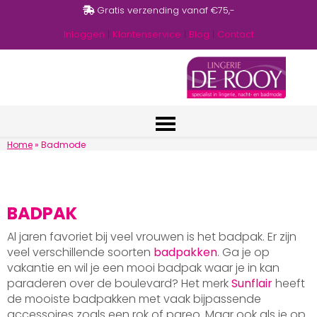
Gratis verzending vanaf €75,-
Inloggen
|
Klantenservice
|
Blog
|
Contact
Home
»
Badmode
BADPAK
Al jaren favoriet bij veel vrouwen is het badpak. Er zijn
veel verschillende soorten
badpakken
. Ga je op
vakantie en wil je een mooi badpak waar je in kan
paraderen over de boulevard? Het merk
Sunflair
heeft
de mooiste badpakken met vaak bijpassende
accessoires zoals een rok of pareo. Maar ook als je op