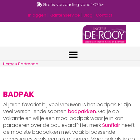
Gratis verzending vanaf €75,-
Inloggen
|
Klantenservice
|
Blog
|
Contact
Home
»
Badmode
BADPAK
Al jaren favoriet bij veel vrouwen is het badpak. Er zijn
veel verschillende soorten
badpakken
. Ga je op
vakantie en wil je een mooi badpak waar je in kan
paraderen over de boulevard? Het merk
Sunflair
heeft
de mooiste badpakken met vaak bijpassende
accessoires zoals een rok of pareo. Maar ook als je op