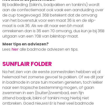
Bij badkleding (bikini’s, badpakken en tankini’s) wordt
aan de confectiemaat ook vaak een aanduiding over
de cup toegevoegd. 36B betekent dat de omvang
van het bovenstuk voor een maat 36 is en de slip-
maat is ook 36. Als we dit naar een bh maat
omrekenen dan is 36 een 70 omvang, dus kun je bij 36B
uitgaan van een 70B van bikinitop-maat.
Meer tips en adviezen?
Lees
hier
alle badmode adviezen en tips.
SUNFLAIR FOLDER
Na het zien van de eerste zonnestralen hebben wij al
helemaal het zomerse gevoel te pakken. Of we dit jaar
in badmode in onze tuin moeten genieten, toch lekker
naar een tropische bestemming mogen, of gaan
zwemmen in een (buiten)zwembad, een fijn
zittend badpak, bikini of tankini mag hierbij niet
ontbreken. Goed nieuws! Er is heel veel badmode