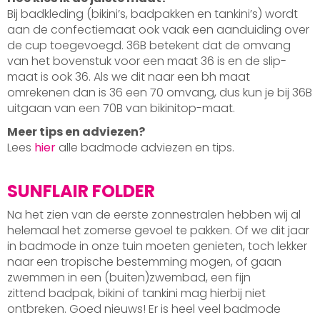
Bij badkleding (bikini’s, badpakken en tankini’s) wordt
aan de confectiemaat ook vaak een aanduiding over
de cup toegevoegd. 36B betekent dat de omvang
van het bovenstuk voor een maat 36 is en de slip-
maat is ook 36. Als we dit naar een bh maat
omrekenen dan is 36 een 70 omvang, dus kun je bij 36B
uitgaan van een 70B van bikinitop-maat.
Meer tips en adviezen?
Lees
hier
alle badmode adviezen en tips.
SUNFLAIR FOLDER
Na het zien van de eerste zonnestralen hebben wij al
helemaal het zomerse gevoel te pakken. Of we dit jaar
in badmode in onze tuin moeten genieten, toch lekker
naar een tropische bestemming mogen, of gaan
zwemmen in een (buiten)zwembad, een fijn
zittend badpak, bikini of tankini mag hierbij niet
ontbreken. Goed nieuws! Er is heel veel badmode