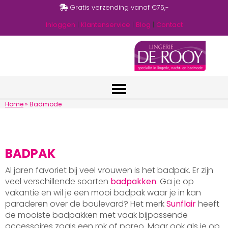
Gratis verzending vanaf €75,-
Inloggen
|
Klantenservice
|
Blog
|
Contact
Home
»
Badmode
BADPAK
Al jaren favoriet bij veel vrouwen is het badpak. Er zijn
veel verschillende soorten
badpakken
. Ga je op
vakantie en wil je een mooi badpak waar je in kan
paraderen over de boulevard? Het merk
Sunflair
heeft
de mooiste badpakken met vaak bijpassende
accessoires zoals een rok of pareo. Maar ook als je op