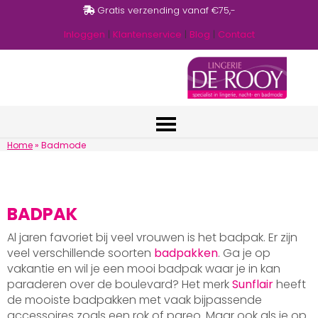
Gratis verzending vanaf €75,-
Inloggen
|
Klantenservice
|
Blog
|
Contact
Home
»
Badmode
BADPAK
Al jaren favoriet bij veel vrouwen is het badpak. Er zijn
veel verschillende soorten
badpakken
. Ga je op
vakantie en wil je een mooi badpak waar je in kan
paraderen over de boulevard? Het merk
Sunflair
heeft
de mooiste badpakken met vaak bijpassende
accessoires zoals een rok of pareo. Maar ook als je op