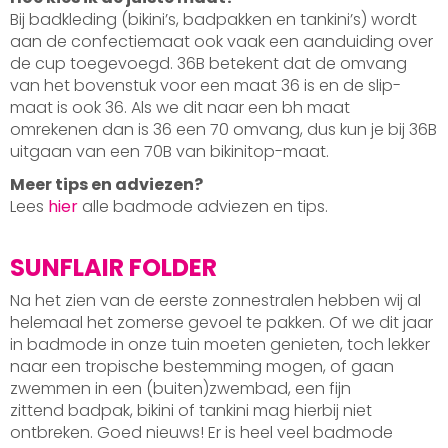
Bij badkleding (bikini’s, badpakken en tankini’s) wordt
aan de confectiemaat ook vaak een aanduiding over
de cup toegevoegd. 36B betekent dat de omvang
van het bovenstuk voor een maat 36 is en de slip-
maat is ook 36. Als we dit naar een bh maat
omrekenen dan is 36 een 70 omvang, dus kun je bij 36B
uitgaan van een 70B van bikinitop-maat.
Meer tips en adviezen?
Lees
hier
alle badmode adviezen en tips.
SUNFLAIR FOLDER
Na het zien van de eerste zonnestralen hebben wij al
helemaal het zomerse gevoel te pakken. Of we dit jaar
in badmode in onze tuin moeten genieten, toch lekker
naar een tropische bestemming mogen, of gaan
zwemmen in een (buiten)zwembad, een fijn
zittend badpak, bikini of tankini mag hierbij niet
ontbreken. Goed nieuws! Er is heel veel badmode