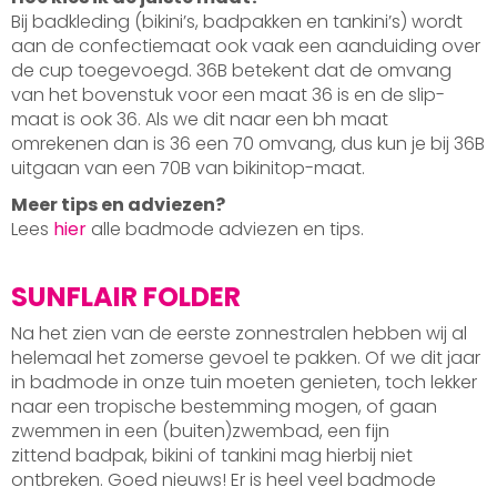
Bij badkleding (bikini’s, badpakken en tankini’s) wordt
aan de confectiemaat ook vaak een aanduiding over
de cup toegevoegd. 36B betekent dat de omvang
van het bovenstuk voor een maat 36 is en de slip-
maat is ook 36. Als we dit naar een bh maat
omrekenen dan is 36 een 70 omvang, dus kun je bij 36B
uitgaan van een 70B van bikinitop-maat.
Meer tips en adviezen?
Lees
hier
alle badmode adviezen en tips.
SUNFLAIR FOLDER
Na het zien van de eerste zonnestralen hebben wij al
helemaal het zomerse gevoel te pakken. Of we dit jaar
in badmode in onze tuin moeten genieten, toch lekker
naar een tropische bestemming mogen, of gaan
zwemmen in een (buiten)zwembad, een fijn
zittend badpak, bikini of tankini mag hierbij niet
ontbreken. Goed nieuws! Er is heel veel badmode