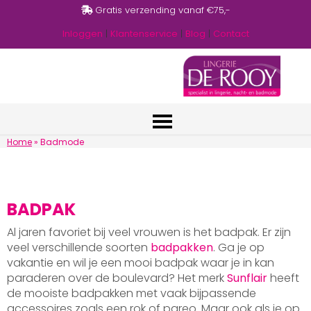
Gratis verzending vanaf €75,-
Inloggen
|
Klantenservice
|
Blog
|
Contact
Home
»
Badmode
BADPAK
Al jaren favoriet bij veel vrouwen is het badpak. Er zijn
veel verschillende soorten
badpakken
. Ga je op
vakantie en wil je een mooi badpak waar je in kan
paraderen over de boulevard? Het merk
Sunflair
heeft
de mooiste badpakken met vaak bijpassende
accessoires zoals een rok of pareo. Maar ook als je op