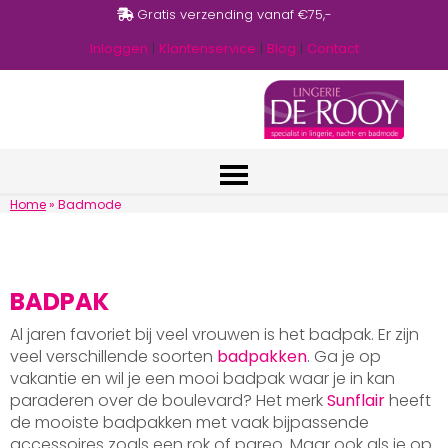
Gratis verzending vanaf €75,-
Inloggen
|
Klantenservice
|
Blog
|
Contact
Home
»
Badmode
BADPAK
Al jaren favoriet bij veel vrouwen is het badpak. Er zijn
veel verschillende soorten
badpakken
. Ga je op
vakantie en wil je een mooi badpak waar je in kan
paraderen over de boulevard? Het merk
Sunflair
heeft
de mooiste badpakken met vaak bijpassende
accessoires zoals een rok of pareo. Maar ook als je op