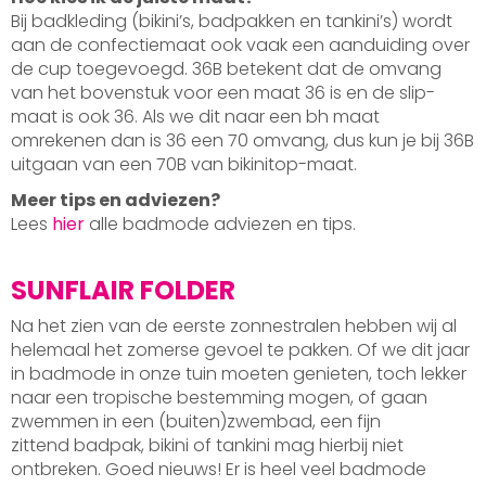
Bij badkleding (bikini’s, badpakken en tankini’s) wordt
aan de confectiemaat ook vaak een aanduiding over
de cup toegevoegd. 36B betekent dat de omvang
van het bovenstuk voor een maat 36 is en de slip-
maat is ook 36. Als we dit naar een bh maat
omrekenen dan is 36 een 70 omvang, dus kun je bij 36B
uitgaan van een 70B van bikinitop-maat.
Meer tips en adviezen?
Lees
hier
alle badmode adviezen en tips.
SUNFLAIR FOLDER
Na het zien van de eerste zonnestralen hebben wij al
helemaal het zomerse gevoel te pakken. Of we dit jaar
in badmode in onze tuin moeten genieten, toch lekker
naar een tropische bestemming mogen, of gaan
zwemmen in een (buiten)zwembad, een fijn
zittend badpak, bikini of tankini mag hierbij niet
ontbreken. Goed nieuws! Er is heel veel badmode