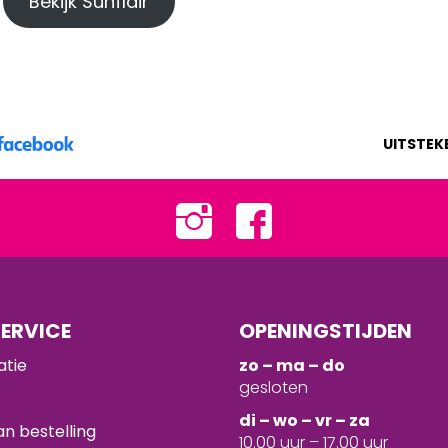
Bekijk Sunflair
UITSTEK
ERVICE
OPENINGSTIJDEN
atie
zo – ma – do
gesloten
d
i – wo – vr – za
n bestelling
10.00 uur – 17.00 uur