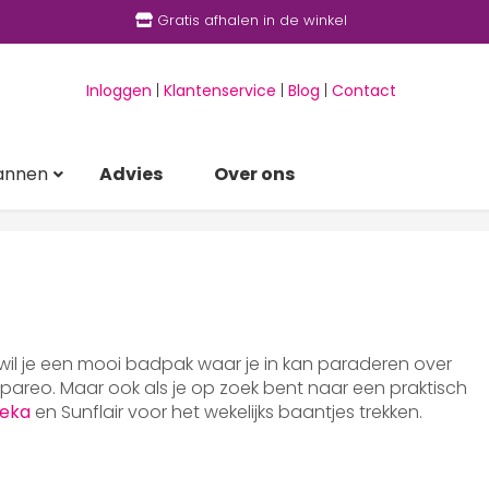
Gratis afhalen in de winkel
Inloggen
|
Klantenservice
|
Blog
|
Contact
annen
Advies
Over ons
 wil je een mooi badpak waar je in kan paraderen over
areo. Maar ook als je op zoek bent naar een praktisch
eka
en Sunflair voor het wekelijks baantjes trekken.