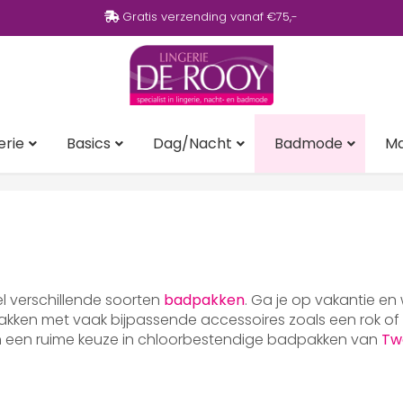
Gratis verzending vanaf €75,-
erie
Basics
Dag/Nacht
Badmode
M
eel verschillende soorten
badpakken
. Ga je op vakantie en
ken met vaak bijpassende accessoires zoals een rok of p
en een ruime keuze in chloorbestendige badpakken van
Tw