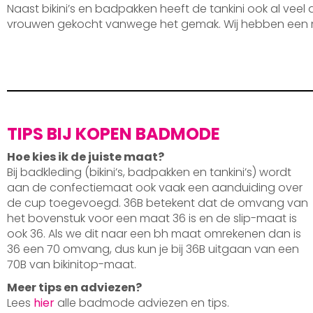
Naast bikini’s en badpakken heeft de tankini ook al veel
vrouwen gekocht vanwege het gemak. Wij hebben een 
TIPS BIJ KOPEN BADMODE
Hoe kies ik de juiste maat?
Bij badkleding (bikini’s, badpakken en tankini’s) wordt
aan de confectiemaat ook vaak een aanduiding over
de cup toegevoegd. 36B betekent dat de omvang van
het bovenstuk voor een maat 36 is en de slip-maat is
ook 36. Als we dit naar een bh maat omrekenen dan is
36 een 70 omvang, dus kun je bij 36B uitgaan van een
70B van bikinitop-maat.
Meer tips en adviezen?
Lees
hier
alle badmode adviezen en tips.