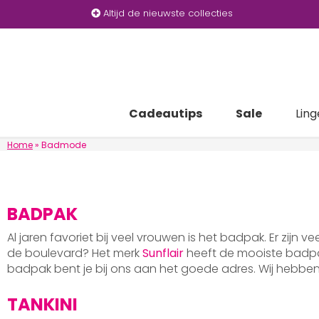
Altijd de nieuwste collecties
Cadeautips
Sale
Ling
Home
»
Badmode
BADPAK
Al jaren favoriet bij veel vrouwen is het badpak. Er zijn v
de boulevard? Het merk
Sunflair
heeft de mooiste badpak
badpak bent je bij ons aan het goede adres. Wij hebb
TANKINI